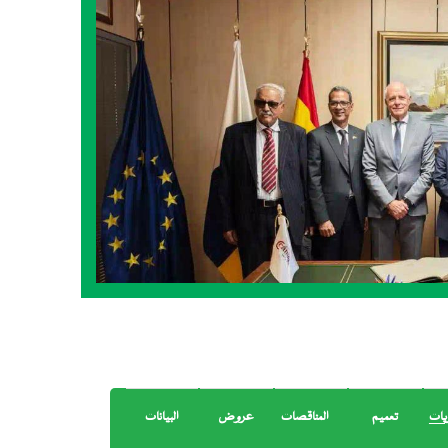
يات
تعميم
المناقصات
عروض
البيانات