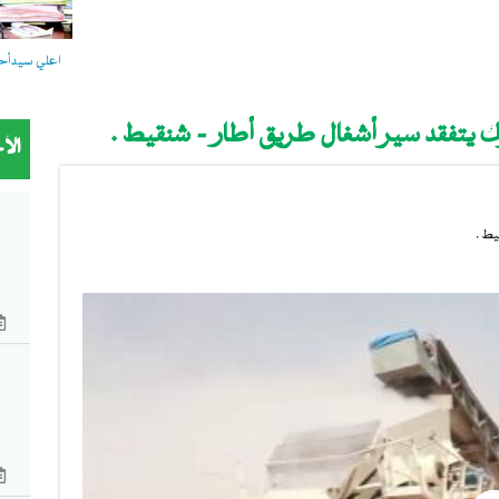
اعلي سيدأحمد
رك يتفقد سير أشغال طريق أطار - شنقيط .
الأ
يط .