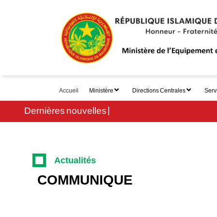
Aller
au
contenu
principal
Accueil
Ministère
Directions Centrales
Serv
main
Dernières nouvelles
Communi
menu
Actualités
COMMUNIQUE