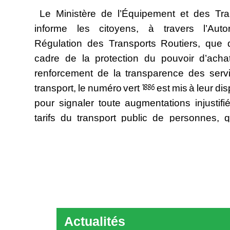
Le Ministère de l’Équipement et des Tra
informe les citoyens, à travers l’Auto
Régulation des Transports Routiers, que 
cadre de la protection du pouvoir d’acha
renforcement de la transparence des serv
transport, le numéro vert 1886 est mis à leur di
pour signaler toute augmentations injustif
tarifs du transport public de personnes, qu
urbain ou interurbain, ainsi que du trans
marchandises. Ce numéro est acce
gratuitement depuis tous les rése
communication afin de permettre aux usa
signaler toute infraction constatée dans ce
et de faciliter l’intervention rapide des 
Actualités
compétents de l’Autorité de Régulati