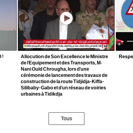
 )
Allocution de Son Excellence le Ministre
Respec
de l'Equipement et des Transports, M.
Nani Ould Chrougha, lors d'une
cérémonie de lancement des travaux de
construction de la route Tidjidja-Kiffa-
Silibaby-Gabo et d'un réseau de voiries
urbaines à Tidikdja
Tous