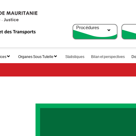
Procédures
ices
Organes Sous Tutelle
Statistiques
Bilan et perspectives
Do
que