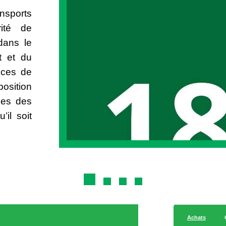
nsports
rité de
dans le
t et du
ices de
sposition
iées des
’il soit
port de
ssible
aux de
gers de
 domaine
services
on des
Achats